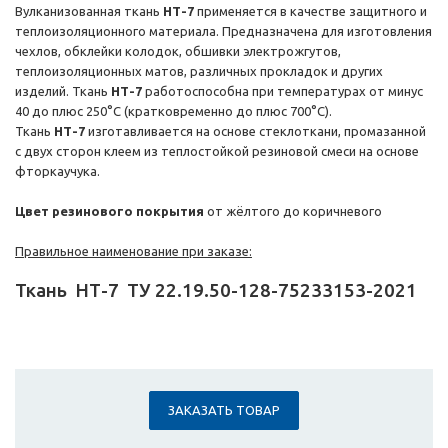
Вулканизованная ткань
НТ-7
применяется в качестве защитного и
теплоизоляционного материала. Предназначена для изготовления
чехлов, обклейки колодок, обшивки электрожгутов,
теплоизоляционных матов, различных прокладок и других
изделий. Ткань
НТ-7
работоспособна при температурах от минус
40 до плюс 250°С (кратковременно до плюс 700°С).
Ткань
НТ-7
изготавливается на основе стеклоткани, промазанной
с двух сторон клеем из теплостойкой резиновой смеси на основе
фторкаучука.
Цвет резинового покрытия
от жёлтого до коричневого
Правильное наименование при заказе:
Ткань
НТ-7
ТУ 22.19.50-128-75233153-2021
ЗАКАЗАТЬ ТОВАР