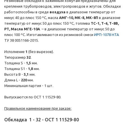
Резиновые обкладки к зажимным хомутам предназначены для
крепления трубопроводов, электропроводов и жгутов. Обкладки
работоспособны в среде
воздуха
в диапазоне температур от
минус 40 до плюс 150 ºС, масла
АМГ-10, МК-8, МК-8П
в диапазоне
температур от минус 50 до плюс 150 ºС, топлива
ТС-1, Т-6, Т-8В,
РТ, Масла МГЕ-10А
– в диапазоне температур от минус 50 до
плюс 100 ºС. Изготавливаются из резиновой смеси
ИРП-1078 НТА
ТУ 38 0051166-2015.
Исполнение
1
(без вырезов).
Типоразмер
32
.
Толщина S -
1,5
мм.
Толщина S1 -
1,8
мм.
Высота B -
5,1
мм.
Длина L -
220
мм.
Минимальная партия - 1 шт.
Выпускаются по ОСТ 1 11529-80.
Правильное наименование при заказе:
Обкладка
1
-
32
-
ОСТ 1 11529-80