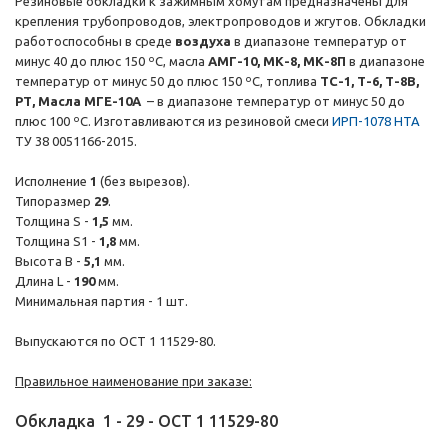
Резиновые обкладки к зажимным хомутам предназначены для
крепления трубопроводов, электропроводов и жгутов. Обкладки
работоспособны в среде
воздуха
в диапазоне температур от
минус 40 до плюс 150 ºС, масла
АМГ-10, МК-8, МК-8П
в диапазоне
температур от минус 50 до плюс 150 ºС, топлива
ТС-1, Т-6, Т-8В,
РТ, Масла МГЕ-10А
– в диапазоне температур от минус 50 до
плюс 100 ºС. Изготавливаются из резиновой смеси
ИРП-1078 НТА
ТУ 38 0051166-2015.
Исполнение
1
(без вырезов).
Типоразмер
29
.
Толщина S -
1,5
мм.
Толщина S1 -
1,8
мм.
Высота B -
5,1
мм.
Длина L -
190
мм.
Минимальная партия - 1 шт.
Выпускаются по ОСТ 1 11529-80.
Правильное наименование при заказе:
Обкладка
1
-
29
-
ОСТ 1 11529-80