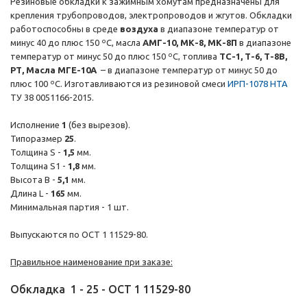
Резиновые обкладки к зажимным хомутам предназначены для
крепления трубопроводов, электропроводов и жгутов. Обкладки
работоспособны в среде
воздуха
в диапазоне температур от
минус 40 до плюс 150 ºС, масла
АМГ-10, МК-8, МК-8П
в диапазоне
температур от минус 50 до плюс 150 ºС, топлива
ТС-1, Т-6, Т-8В,
РТ, Масла МГЕ-10А
– в диапазоне температур от минус 50 до
плюс 100 ºС. Изготавливаются из резиновой смеси
ИРП-1078 НТА
ТУ 38 0051166-2015.
Исполнение
1
(без вырезов).
Типоразмер
25
.
Толщина S -
1,5
мм.
Толщина S1 -
1,8
мм.
Высота B -
5,1
мм.
Длина L -
165
мм.
Минимальная партия - 1 шт.
Выпускаются по ОСТ 1 11529-80.
Правильное наименование при заказе:
Обкладка
1
-
25
-
ОСТ 1 11529-80