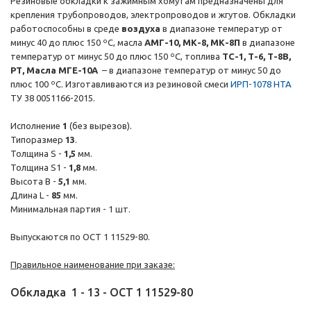
Резиновые обкладки к зажимным хомутам предназначены для
крепления трубопроводов, электропроводов и жгутов. Обкладки
работоспособны в среде
воздуха
в диапазоне температур от
минус 40 до плюс 150 ºС, масла
АМГ-10, МК-8, МК-8П
в диапазоне
температур от минус 50 до плюс 150 ºС, топлива
ТС-1, Т-6, Т-8В,
РТ, Масла МГЕ-10А
– в диапазоне температур от минус 50 до
плюс 100 ºС. Изготавливаются из резиновой смеси
ИРП-1078 НТА
ТУ 38 0051166-2015.
Исполнение
1
(без вырезов).
Типоразмер
13
.
Толщина S -
1,5
мм.
Толщина S1 -
1,8
мм.
Высота B -
5,1
мм.
Длина L -
85
мм.
Минимальная партия - 1 шт.
Выпускаются по ОСТ 1 11529-80.
Правильное наименование при заказе:
Обкладка
1
-
13
-
ОСТ 1 11529-80