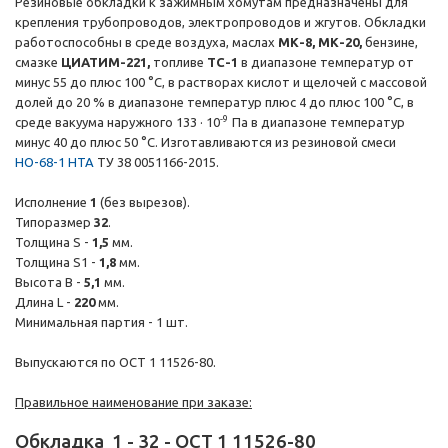
Резиновые обкладки к зажимным хомутам предназначены для
крепления трубопроводов, электропроводов и жгутов. Обкладки
работоспособны в среде воздуха, маслах
МК-8, МК-20,
бензине,
смазке
ЦИАТИМ-221,
топливе
ТС-1
в диапазоне температур от
минус 55 до плюс 100 °C, в растворах кислот и щелочей с массовой
долей до 20 % в диапазоне температур плюс 4 до плюс 100 °C, в
-9
среде вакуума наружного 133 · 10
Па в диапазоне температур
минус 40 до плюс 50 °C. Изготавливаются из резиновой смеси
НО-68-1 НТА
ТУ 38 0051166-2015.
Исполнение
1
(без вырезов).
Типоразмер
32
.
Толщина S -
1,5
мм.
Толщина S1 -
1,8
мм.
Высота B -
5,1
мм.
Длина L -
220
мм.
Минимальная партия - 1 шт.
Выпускаются по ОСТ 1 11526-80.
Правильное наименование при заказе:
Обкладка
1
-
32
-
ОСТ 1 11526-80