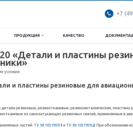
+7 (49
ПРОДУКЦИЯ
КАЧЕСТВО
ДОКУМЕНТА
020 «Детали и пластины рез
хники»
ие условия
тали и пластины резиновые для авиацион
а детали резиновые, резинотканевые, резинометаллические, пластины 
инотканевые из самозатухающих резиновых смесей, применяемые в ави
тъемлемых частей:
ТУ 38 1051959
.1
и
ТУ 38 1051959
.2
. При обозначении и