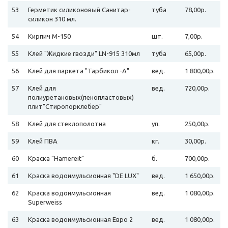
53
Герметик силиконовый Санитар-
туба
78,00р.
силикон 310 мл.
54
Кирпич М-150
шт.
7,00р.
55
Клей "Жидкие гвозди" LN-915 310мл
туба
65,00р.
56
Клей для паркета "Тарбикол -А"
вед.
1 800,00р.
57
Клей для
вед.
720,00р.
полиуретановых(пенопластовых)
плит"Стиропорклебер"
58
Клей для стеклополотна
уп.
250,00р.
59
Клей ПВА
кг.
30,00р.
60
Краска "Hamereit"
б.
700,00р.
61
Краска водоимульсионная "DE LUX"
вед.
1 650,00р.
62
Краска водоимульсионная
вед.
1 080,00р.
Superweiss
63
Краска водоимульсионная Евро 2
вед.
1 080,00р.