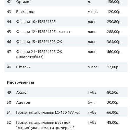
42
Оргалит
л.
156,00р.
43
Раскладка
м.пог.
120,00р.
44
Фанера 10*1525*1525
лист
250,80р.
45
Фанера 12*1525*1525 влагост.
лист
288,00р.
46
Фанера 15*1525*1525 ФК
лист
384,00р.
47
Фанера 21*1525*1525 ФК
лист
460,00р.
(Влагостойкая)
48
Штапик
м.пог.
12,00р.
Инструменты
49
Акрил
туба
80,50р.
50
Ацетон
бут.
30,00р.
51
Герметик акриловый LC-130 177 мл.
туба
66,00р.
52
Герметик акриловый цветной
туба
48,00р.
"Акрил" упл-ая масса цв. черный