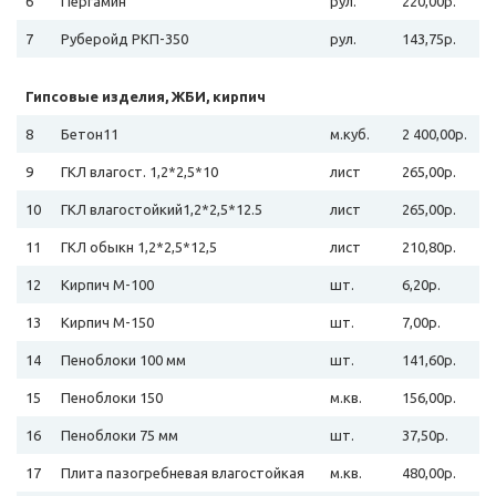
6
Пергамин
рул.
220,00р.
7
Руберойд РКП-350
рул.
143,75р.
Гипсовые изделия, ЖБИ, кирпич
8
Бетон11
м.куб.
2 400,00р.
9
ГКЛ влагост. 1,2*2,5*10
лист
265,00р.
10
ГКЛ влагостойкий1,2*2,5*12.5
лист
265,00р.
11
ГКЛ обыкн 1,2*2,5*12,5
лист
210,80р.
12
Кирпич М-100
шт.
6,20р.
13
Кирпич М-150
шт.
7,00р.
14
Пеноблоки 100 мм
шт.
141,60р.
15
Пеноблоки 150
м.кв.
156,00р.
16
Пеноблоки 75 мм
шт.
37,50р.
17
Плита пазогребневая влагостойкая
м.кв.
480,00р.