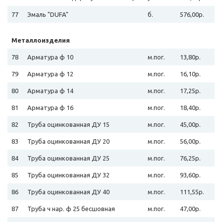
77
Эмаль "DUFA"
б.
576,00р.
Металлоизделия
78
Арматура ф 10
м.пог.
13,80р.
79
Арматура ф 12
м.пог.
16,10р.
80
Арматура ф 14
м.пог.
17,25р.
81
Арматура ф 16
м.пог.
18,40р.
82
Труба оцинкованная ДУ 15
м.пог.
45,00р.
83
Труба оцинкованная ДУ 20
м.пог.
56,00р.
84
Труба оцинкованная ДУ 25
м.пог.
76,25р.
85
Труба оцинкованная ДУ 32
м.пог.
93,60р.
86
Труба оцинкованная ДУ 40
м.пог.
111,55р.
87
Труба ч нар. ф 25 бесшовная
м.пог.
47,00р.