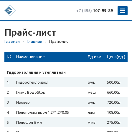
+7 (495)
107-99-89
Прайс-лист
Главная
Главная
Прайс-лист
№
Наименование
Ед.изм.
Цена(ед.)
Гидроизоляция и утеплители
1
Гидростеклоизол
рул.
500,00р.
2
Глимс ВодоStop
меш.
660,00р.
3
Изовер
рул.
720,00р.
4
Пенополистирол 1,2*1,2*0,05
лист
108,00р.
5
Пенофол 6 мм
м.кв.
275,00р.