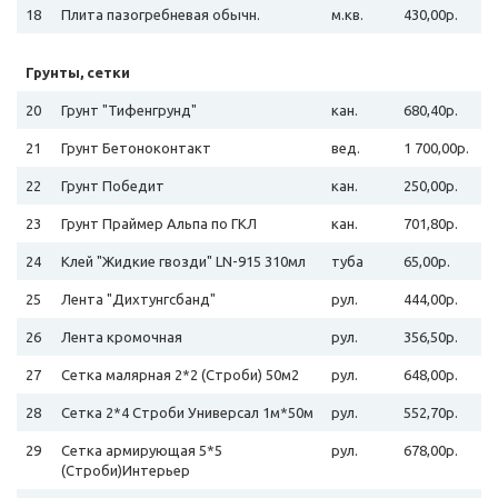
18
Плита пазогребневая обычн.
м.кв.
430,00р.
Грунты, сетки
20
Грунт "Тифенгрунд"
кан.
680,40р.
21
Грунт Бетоноконтакт
вед.
1 700,00р.
22
Грунт Победит
кан.
250,00р.
23
Грунт Праймер Альпа по ГКЛ
кан.
701,80р.
24
Клей "Жидкие гвозди" LN-915 310мл
туба
65,00р.
25
Лента "Дихтунгсбанд"
рул.
444,00р.
26
Лента кромочная
рул.
356,50р.
27
Сетка малярная 2*2 (Строби) 50м2
рул.
648,00р.
28
Сетка 2*4 Строби Универсал 1м*50м
рул.
552,70р.
29
Сетка армирующая 5*5
рул.
678,00р.
(Строби)Интерьер