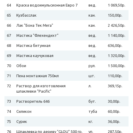
64
Краска водоимульсионная Евро 7
вед.
1 069,50р.
65
Кузбасслак
кан.
150,00р.
66
Лак "Бона Тек Мега"
кан.
2 426,50р.
67
Мастика "Флехендихт"
вед.
1 140,00р.
68
Мастика битумная
вед.
636,00р.
69
Мастика каучуковая
вед.
1 320,00р.
70
Обои
рул.
1 500,00р.
71
Пена монтажная 750мл
шт.
110,00р.
72
Раствор для изготовления
л.
369,15р.
шпаклевки "Pacific"
73
Растворитель 646
бут.
30,00р.
74
Силикон
туба
60,00р.
75
Сурик
кг.
36,00р.
76
Шпаклевка по дереву "GLOU" 500 гр.
уп.
287,50р.