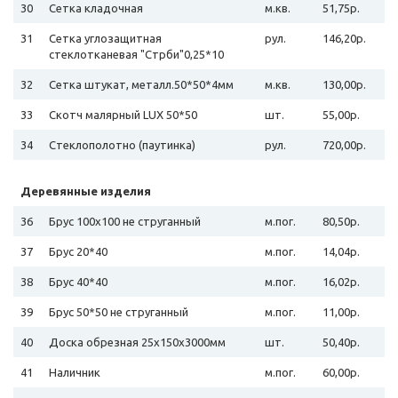
30
Сетка кладочная
м.кв.
51,75р.
31
Сетка углозащитная
рул.
146,20р.
стеклотканевая "Стрби"0,25*10
32
Сетка штукат, металл.50*50*4мм
м.кв.
130,00р.
33
Скотч малярный LUX 50*50
шт.
55,00р.
34
Стеклополотно (паутинка)
рул.
720,00р.
Деревянные изделия
36
Брус 100х100 не струганный
м.пог.
80,50р.
37
Брус 20*40
м.пог.
14,04р.
38
Брус 40*40
м.пог.
16,02р.
39
Брус 50*50 не струганный
м.пог.
11,00р.
40
Доска обрезная 25х150х3000мм
шт.
50,40р.
41
Наличник
м.пог.
60,00р.